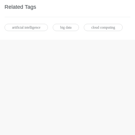
Related Tags
artificial intelligence
big data
cloud computing