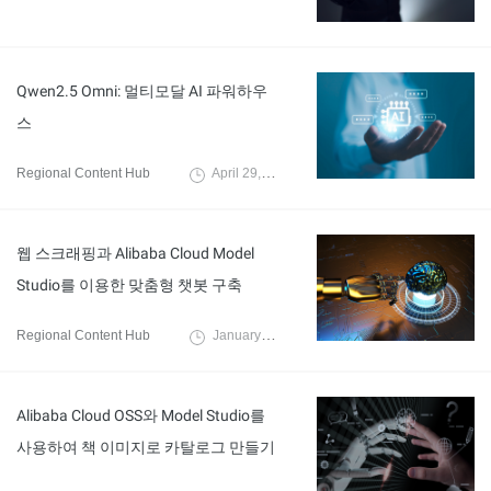
Qwen2.5 Omni: 멀티모달 AI 파워하우
스
Regional Content Hub
April 29, 2025
웹 스크래핑과 Alibaba Cloud Model
Studio를 이용한 맞춤형 챗봇 구축
Regional Content Hub
January 20, 2025
Alibaba Cloud OSS와 Model Studio를
사용하여 책 이미지로 카탈로그 만들기