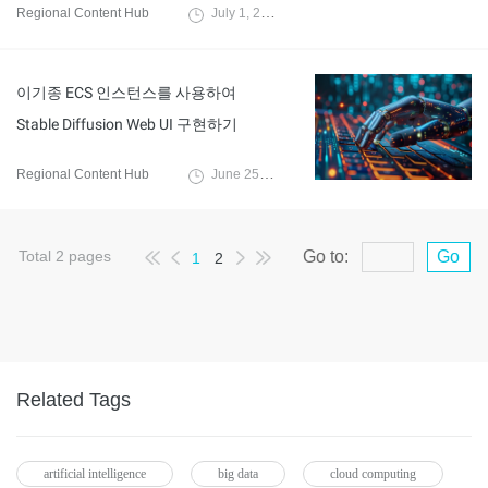
Regional Content Hub
July 1, 2024
이기종 ECS 인스턴스를 사용하여
Stable Diffusion Web UI 구현하기
Regional Content Hub
June 25, 2024
Total
2
pages
Go to:
Go
1
2
Related Tags
artificial intelligence
big data
cloud computing