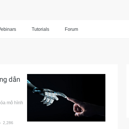
ebinars
Tutorials
Forum
ớng dẫn
 hóa mô hình
2,286