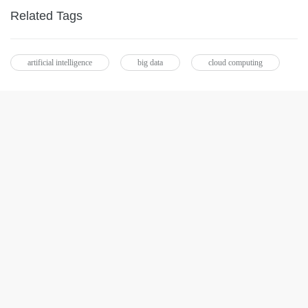
Related Tags
artificial intelligence
big data
cloud computing