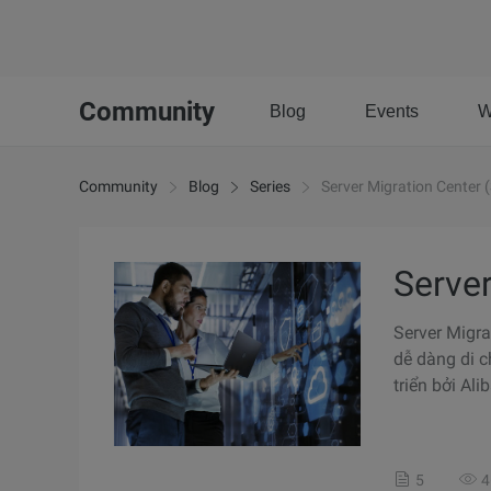
Community
Blog
Events
W
Community
Blog
Series
Server Migration Center
Serve
Server Migra
dễ dàng di c
triển bởi Al
5
4