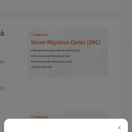
là
nền
55
X