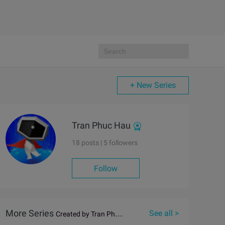
+ New Series
Tran Phuc Hau
18 posts |
5
followers
Follow
More Series
See all >
Created by Tran Phuc Hau