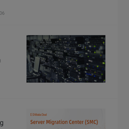
06
H
ng